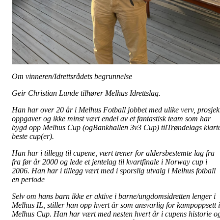
Om vinneren/Idrettsrådets begrunnelse
Geir Christian Lunde tilhører Melhus Idrettslag.
Han har over 20 år i Melhus Fotball jobbet med ulike verv, prosjek
oppgaver og ikke minst vært endel av et fantastisk team som har
bygd opp Melhus Cup (ogBankhallen 3v3 Cup) tilTrøndelags klart
beste cup(er).
Han har i tillegg til cupene, vært trener for aldersbestemte lag fra
fra før år 2000 og lede et jentelag til kvartfinale i Norway cup i
2006. Han har i tillegg vært med i sporslig utvalg i Melhus fotball
en periode
Selv om hans barn ikke er aktive i barne/ungdomsidretten lenger i
Melhus IL, stiller han opp hvert år som ansvarlig for kampoppsett i
Melhus Cup. Han har vært med nesten hvert år i cupens historie o