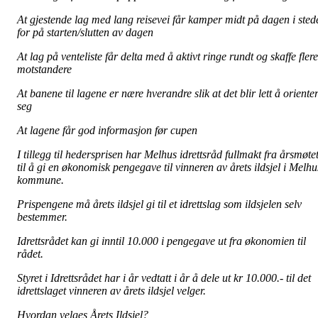
At gjestende lag med lang reisevei får kamper midt på dagen i sted
for på starten/slutten av dagen
At lag på venteliste får delta med å aktivt ringe rundt og skaffe flere
motstandere
At banene til lagene er nære hverandre slik at det blir lett å oriente
seg
At lagene får god informasjon før cupen
I tillegg til hedersprisen har Melhus idrettsråd fullmakt fra årsmøte
til å gi en økonomisk pengegave til vinneren av årets ildsjel i Melhu
kommune.
Prispengene må årets ildsjel gi til et idrettslag som ildsjelen selv
bestemmer.
Idrettsrådet kan gi inntil 10.000 i pengegave ut fra økonomien til
rådet.
Styret i Idrettsrådet har i år vedtatt i år å dele ut kr 10.000.- til det
idrettslaget vinneren av årets ildsjel velger.
Hvordan velges Årets Ildsjel?