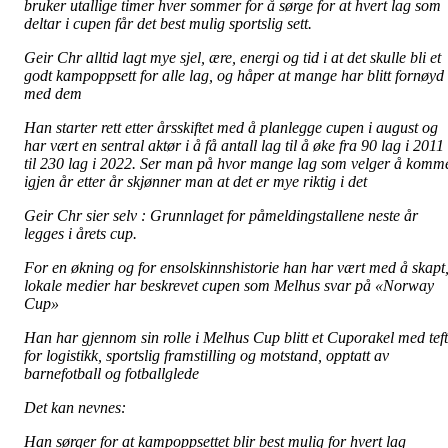
bruker utallige timer hver sommer for å sørge for at hvert lag som
deltar i cupen får det best mulig sportslig sett.
Geir Chr alltid lagt mye sjel, ære, energi og tid i at det skulle bli et
godt kampoppsett for alle lag, og håper at mange har blitt fornøyd
med dem
Han starter rett etter årsskiftet med å planlegge cupen i august og
har vært en sentral aktør i å få antall lag til å øke fra 90 lag i 2011
til 230 lag i 2022. Ser man på hvor mange lag som velger å komm
igjen år etter år skjønner man at det er mye riktig i det
Geir Chr sier selv : Grunnlaget for påmeldingstallene neste år
legges i årets cup.
For en økning og for ensolskinnshistorie han har vært med å skapt
lokale medier har beskrevet cupen som Melhus svar på «Norway
Cup»
Han har gjennom sin rolle i Melhus Cup blitt et Cuporakel med teft
for logistikk, sportslig framstilling og motstand, opptatt av
barnefotball og fotballglede
Det kan nevnes:
Han sørger for at kampoppsettet blir best mulig for hvert lag