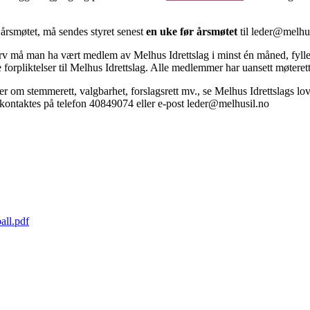
årsmøtet, må sendes styret senest
en uke før årsmøtet
til leder@melhus
rv må man ha vært medlem av Melhus Idrettslag i minst én måned, fylle 
orpliktelser til Melhus Idrettslag. Alle medlemmer har uansett møterett, 
 om stemmerett, valgbarhet, forslagsrett mv., se Melhus Idrettslags lo
 kontaktes på telefon 40849074 eller e-post leder@melhusil.no
all.pdf