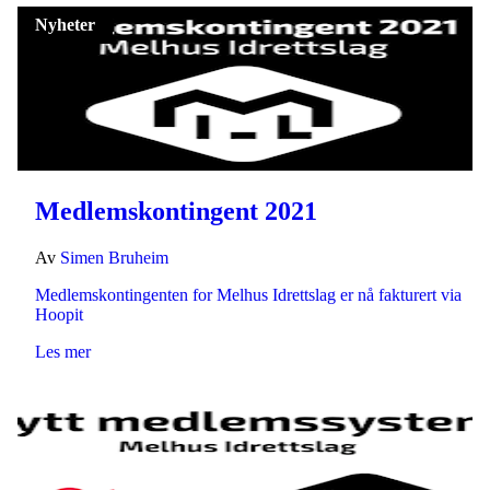
Nyheter
Medlemskontingent 2021
Av
Simen Bruheim
Medlemskontingenten for Melhus Idrettslag er nå fakturert via
Hoopit
Les mer