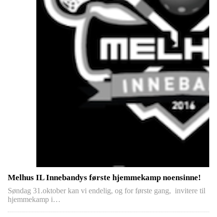
Melhus IL Innebandys første hjemmekamp noensinne!
Søndag 31.oktober kan vi endelig, og for første gang, invitere til
hjemmekamp i…