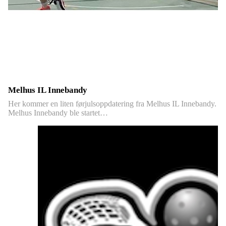
Melhus IL Innebandy
Her kommer en liten førjulsoppdatering fra Melhus IL Innebandy.
Melhus Innebandy ble startet…