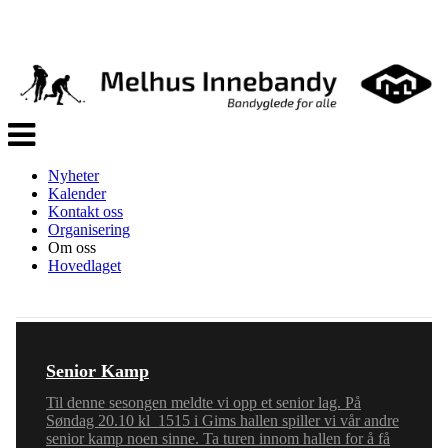
Veksle
navigasjon
Nyheter
Kalender
Kontakt oss
Organisering
Om oss
Hovedlaget
Senior Kamp
Til denne sesongen meldte vi opp et senior lag. På
Søndag 20.10 kl 1515 i Gims hallen spiller vi vår andre
senior kamp noen sinne. Ta turen innom hallen for å få