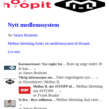
Nytt medlemssystem
Av
Simen Bruheim
Melhus Idrettslag bytter nå medlemssystem til Hoopit.
Les mer
Barn og unge under 20
Koronaviruset: Nye regler for…
år kan…
→
av
Simen Bruheim
Etter regjeringens nye…
→
Viktig informasjon om…
av
Hovedstyret i Melhus IL
Melhus Idrettslag
Melhus IL sier #STOPP til…
sier #STOPP…
→
av
Frank Brudal
Melhus Idrettslag skal være…
Si ifra - Bryt stillheten…
→
av
Simen Bruheim