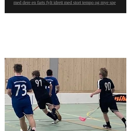
med dere en farts fylt idrett med stort tempo og mye spe