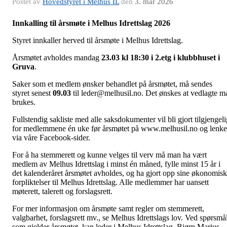
Postet av
Hovedstyret i Melhus IL
den
3. mar 2026
Innkalling til årsmøte i Melhus Idrettslag 2026
Styret innkaller herved til årsmøte i Melhus Idrettslag.
Årsmøtet avholdes mandag
23.03 kl 18:30 i 2.etg i klubbhuset i
Gruva
.
Saker som et medlem ønsker behandlet på årsmøtet, må sendes
styret senest
09.03
til leder@melhusil.no. Det ønskes at vedlagte m
brukes.
Fullstendig sakliste med alle saksdokumenter vil bli gjort tilgjengeli
for medlemmene én uke før årsmøtet på www.melhusil.no og lenke
via våre Facebook-sider.
For å ha stemmerett og kunne velges til verv må man ha vært
medlem av Melhus Idrettslag i minst én måned, fylle minst 15 år i
det kalenderåret årsmøtet avholdes, og ha gjort opp sine økonomis
forpliktelser til Melhus Idrettslag. Alle medlemmer har uansett
møterett, talerett og forslagsrett.
For mer informasjon om årsmøte samt regler om stemmerett,
valgbarhet, forslagsrett mv., se Melhus Idrettslags lov. Ved spørsmå
som gjelder årsmøtet, kan leder i Melhus Idrettslag, Bjørn Marius