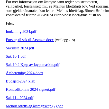
For mer informasjon om årsmøte samt regler om stemmerett,
valgbarhet, forslagsrett mv., se Melhus Idrettslags lov. Ved spørsmå
som gjelder årsmøtet, kan leder i Melhus Idrettslag, Simen Bruheim
kontaktes på telefon 40849074 eller e-post leder@melhusil.no
Filer:
Innkalling 2024.pdf
Forslag til sak til Årsmøte.docx
(vedlegg - .s)
Saksliste 2024.pdf
Sak 10.1.pdf
Sak 10.2 Kjøp av løypemaskin.pdf
Årsberetning 2024.docx
Budsjett-2024.xlsx
Kontrollkomite 2024 signert.pdf
Sak 11 - 2024.pdf
Melhus idrettslag årsregnskap (2).pdf