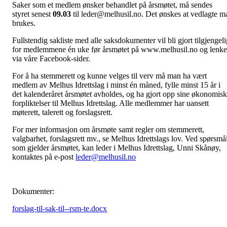
Saker som et medlem ønsker behandlet på årsmøtet, må sendes
styret senest
09.03
til leder@melhusil.no. Det ønskes at vedlagte m
brukes.
Fullstendig sakliste med alle saksdokumenter vil bli gjort tilgjengeli
for medlemmene én uke før årsmøtet på www.melhusil.no og lenke
via våre Facebook-sider.
For å ha stemmerett og kunne velges til verv må man ha vært
medlem av Melhus Idrettslag i minst én måned, fylle minst 15 år i
det kalenderåret årsmøtet avholdes, og ha gjort opp sine økonomis
forpliktelser til Melhus Idrettslag. Alle medlemmer har uansett
møterett, talerett og forslagsrett.
For mer informasjon om årsmøte samt regler om stemmerett,
valgbarhet, forslagsrett mv., se Melhus Idrettslags lov. Ved spørsmå
som gjelder årsmøtet, kan leder i Melhus Idrettslag, Unni Skånøy,
kontaktes på e-post
leder@melhusil.no
Dokumenter:
forslag-til-sak-til--rsm-te.docx