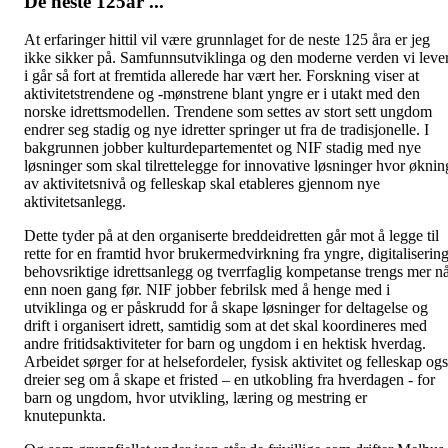
De neste 125år ...
At erfaringer hittil vil være grunnlaget for de neste 125 åra er jeg
ikke sikker på. Samfunnsutviklinga og den moderne verden vi leve
i går så fort at fremtida allerede har vært her. Forskning viser at
aktivitetstrendene og -mønstrene blant yngre er i utakt med den
norske idrettsmodellen. Trendene som settes av stort sett ungdom
endrer seg stadig og nye idretter springer ut fra de tradisjonelle. I
bakgrunnen jobber kulturdepartementet og NIF stadig med nye
løsninger som skal tilrettelegge for innovative løsninger hvor øknin
av aktivitetsnivå og felleskap skal etableres gjennom nye
aktivitetsanlegg.
Dette tyder på at den organiserte breddeidretten går mot å legge til
rette for en framtid hvor brukermedvirkning fra yngre, digitalisering
behovsriktige idrettsanlegg og tverrfaglig kompetanse trengs mer n
enn noen gang før. NIF jobber febrilsk med å henge med i
utviklinga og er påskrudd for å skape løsninger for deltagelse og
drift i organisert idrett, samtidig som at det skal koordineres med
andre fritidsaktiviteter for barn og ungdom i en hektisk hverdag.
Arbeidet sørger for at helsefordeler, fysisk aktivitet og felleskap og
dreier seg om å skape et fristed – en utkobling fra hverdagen - for
barn og ungdom, hvor utvikling, læring og mestring er
knutepunkta.