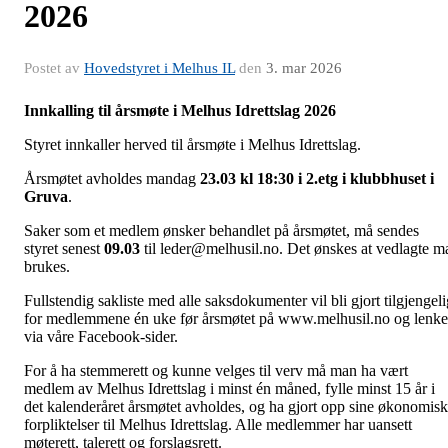
2026
Postet av
Hovedstyret i Melhus IL
den
3. mar 2026
Innkalling til årsmøte i Melhus Idrettslag 2026
Styret innkaller herved til årsmøte i Melhus Idrettslag.
Årsmøtet avholdes mandag
23.03 kl 18:30 i 2.etg i klubbhuset i
Gruva
.
Saker som et medlem ønsker behandlet på årsmøtet, må sendes
styret senest
09.03
til leder@melhusil.no. Det ønskes at vedlagte m
brukes.
Fullstendig sakliste med alle saksdokumenter vil bli gjort tilgjengeli
for medlemmene én uke før årsmøtet på www.melhusil.no og lenke
via våre Facebook-sider.
For å ha stemmerett og kunne velges til verv må man ha vært
medlem av Melhus Idrettslag i minst én måned, fylle minst 15 år i
det kalenderåret årsmøtet avholdes, og ha gjort opp sine økonomis
forpliktelser til Melhus Idrettslag. Alle medlemmer har uansett
møterett, talerett og forslagsrett.