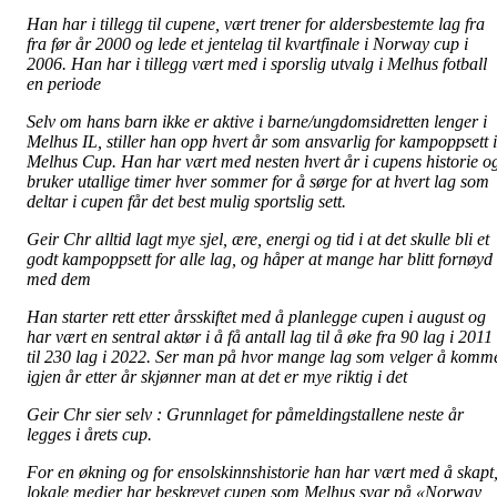
Han har i tillegg til cupene, vært trener for aldersbestemte lag fra
fra før år 2000 og lede et jentelag til kvartfinale i Norway cup i
2006. Han har i tillegg vært med i sporslig utvalg i Melhus fotball
en periode
Selv om hans barn ikke er aktive i barne/ungdomsidretten lenger i
Melhus IL, stiller han opp hvert år som ansvarlig for kampoppsett i
Melhus Cup. Han har vært med nesten hvert år i cupens historie o
bruker utallige timer hver sommer for å sørge for at hvert lag som
deltar i cupen får det best mulig sportslig sett.
Geir Chr alltid lagt mye sjel, ære, energi og tid i at det skulle bli et
godt kampoppsett for alle lag, og håper at mange har blitt fornøyd
med dem
Han starter rett etter årsskiftet med å planlegge cupen i august og
har vært en sentral aktør i å få antall lag til å øke fra 90 lag i 2011
til 230 lag i 2022. Ser man på hvor mange lag som velger å komm
igjen år etter år skjønner man at det er mye riktig i det
Geir Chr sier selv : Grunnlaget for påmeldingstallene neste år
legges i årets cup.
For en økning og for ensolskinnshistorie han har vært med å skapt
lokale medier har beskrevet cupen som Melhus svar på «Norway