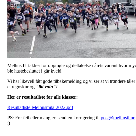
Melhus IL takker for oppmøte og deltakelse i årets variant hvor my
ble hastebesluttet i går kveld.
Vi har likevell fått gode tilbakemelding og vi ser at vi trøndere tåler
ei regnskur og
"litt vatn"!
Her er resultatliste for alle klasser:
Resultatliste-Melhusmila-2022.pdf
PS: For feil eller mangler; send en korrigering til
post@melhusil.no
:)