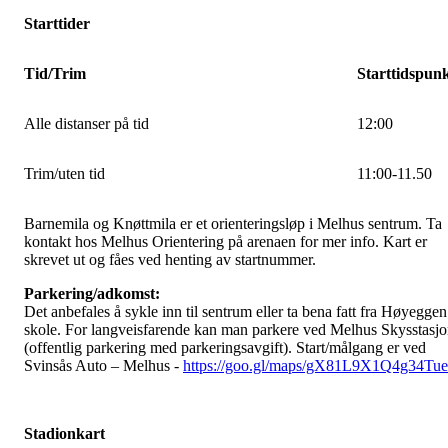
Starttider
Tid/Trim
Starttidspun
Alle distanser på tid
12:00
Trim/uten tid
11:00-11.50
Barnemila og Knøttmila er et orienteringsløp i Melhus sentrum. Ta
kontakt hos Melhus Orientering på arenaen for mer info. Kart er
skrevet ut og fåes ved henting av startnummer.
Parkering/adkomst:
Det anbefales å sykle inn til sentrum eller ta bena fatt fra Høyeggen
skole. For langveisfarende kan man parkere ved Melhus Skysstasj
(offentlig parkering med parkeringsavgift). Start/målgang er ved
Svinsås Auto – Melhus -
https://goo.gl/maps/gX81L9X1Q4g34Tu
Stadionkart