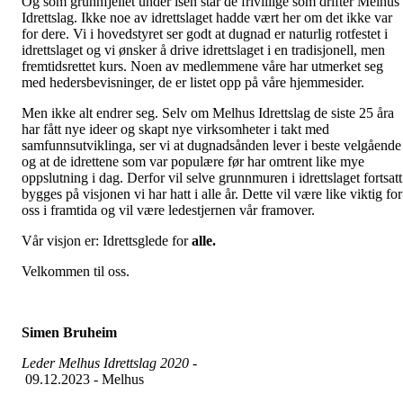
Og som grunnfjellet under isen står de frivillige som drifter Melhus
Idrettslag. Ikke noe av idrettslaget hadde vært her om det ikke var
for dere. Vi i hovedstyret ser godt at dugnad er naturlig
rotfestet i
idrettslaget og vi ønsker å drive idrettslaget i en tradisjonell, men
fremtidsrettet kurs. Noen av medlemmene våre har utmerket seg
med hedersbevisninger, de er listet opp på våre hjemmesider.
Men ikke alt endrer seg. Selv om Melhus Idrettslag de siste 25 åra
har fått nye ideer og skapt nye virksomheter i takt med
samfunnsutviklinga, ser vi at dugnadsånden lever i beste velgående
og at de idrettene som var populære før har omtrent like mye
oppslutning i dag. Derfor vil selve grunnmuren i idrettslaget fortsatt
bygges på visjonen vi har hatt i alle år. Dette vil være like viktig for
oss i framtida og vil være ledestjernen vår framover.
Vår visjon er: Idrettsglede for
alle.
Velkommen til oss.
Simen Bruheim
Leder Melhus Idrettslag 2020 -
09.12.2023 - Melhus