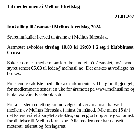
Til medlemmene i Melhus Idrettslag
21.01.20
Innkalling til årsmøte i Melhus Idrettslag 2024
Styret innkaller herved til årsmøte i Melhus Idrettslag.
Årsmøtet avholdes
tirsdag 19.03 kl 19:00 i 2.etg i klubbhuset
Gruva
.
Saker som et medlem ønsker behandlet på årsmøtet, må send
styret senest
05.03
til leder@melhusil.no. Det ønskes at vedlagte m
brukes.
Fullste
n
dig sakliste med alle saksdokumenter vil bli gjort tilgjengeli
for medlemmene senest én uke før årsmøtet på www.melhusil.no o
lenke via våre Facebook-sider.
For å ha stemmerett og kunne velges til verv må man ha vært
medlem av Melhus Idrettslag i minst én måned, fylle minst 15 år i
det kalenderåret årsmøtet avholdes, og ha gjort opp sine økonomis
forpliktelser til Melhus Idrettslag. Alle medlemmer har uansett
møterett, talerett og forslagsrett.