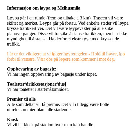
Informasjon om løypa og Melhusmila
Løypa går i en runde (frem og tilbake a 3 km). Traseen vil være
skiltet og merket. Løypa går på fortau. Ved enkelte steder vil løypa
krysse trafikkert vei. Det vil være løypevakter på alle slike
planoverganger. Disse vil forsøke å stanse trafikken, men har ikke
myndighet til å stanse. Ha derfor et ekstra øye med kryssende
trafikk.
I år er det viktigere at vi følger høyreregelen - Hold til høyre, løp
forbi til venstre. Vær obs på løpere som kommer i mot deg.
Oppbevaring av bagasje:
Vi har ingen oppbevaring av bagasje under løpet.
Toaletter/drikkestasjoner/dusj
Vi har toaletter i start/målområdet.
Premier til alle
Alle som deltar vil få premie. Det vil i tillegg være flotte
uttrekkspremier blant alle startende.
Kiosk
Vi vil ha kiosk på stadion hvor man kan handle.