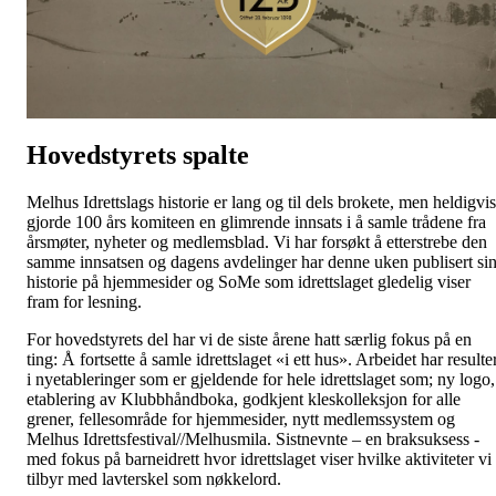
Hovedstyrets spalte
Melhus Idrettslags historie er lang og til dels brokete, men heldigvis
gjorde 100 års komiteen en glimrende innsats i å samle trådene fra
årsmøter, nyheter og medlemsblad. Vi har forsøkt å etterstrebe den
samme innsatsen og dagens avdelinger har denne uken publisert si
historie på hjemmesider og SoMe som idrettslaget gledelig viser
fram for lesning.
For hovedstyrets del har vi de siste årene hatt særlig fokus på en
ting: Å fortsette å samle idrettslaget «i ett hus». Arbeidet har resulte
i nyetableringer som er gjeldende for hele idrettslaget som; ny logo,
etablering av Klubbhåndboka, godkjent kleskolleksjon for alle
grener, fellesområde for hjemmesider, nytt medlemssystem og
Melhus Idrettsfestival//Melhusmila. Sistnevnte – en braksuksess -
med fokus på barneidrett hvor idrettslaget viser hvilke aktiviteter vi
tilbyr med lavterskel som nøkkelord.