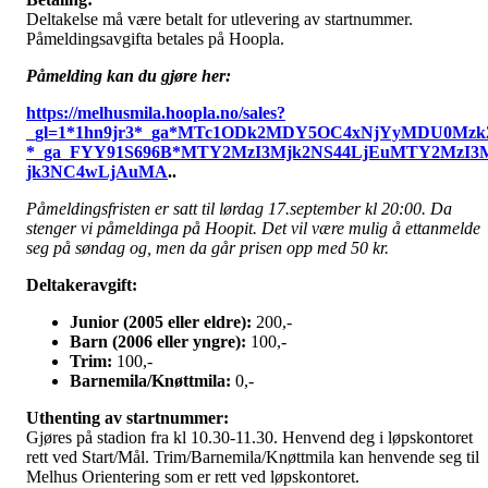
Deltakelse må være betalt for utlevering av startnummer.
Påmeldingsavgifta betales på Hoopla.
Påmelding kan du gjøre her:
https://melhusmila.hoopla.no/sales?
_gl=1*1hn9jr3*_ga*MTc1ODk2MDY5OC4xNjYyMDU0Mzk
*_ga_FYY91S696B*MTY2MzI3Mjk2NS44LjEuMTY2MzI3
jk3NC4wLjAuMA
..
Påmeldingsfristen er satt til lørdag 17.september kl 20:00. Da
stenger vi påmeldinga på Hoopit. Det vil være mulig å ettanmelde
seg på søndag og, men da går prisen opp med 50 kr.
Deltakeravgift:
Junior (2005 eller eldre):
200,-
Barn (2006 eller yngre):
100,-
Trim:
100,-
Barnemila/Knøttmila:
0,-
Uthenting av startnummer:
Gjøres på stadion fra kl 10.30-11.30. Henvend deg i løpskontoret
rett ved Start/Mål. Trim/Barnemila/Knøttmila kan henvende seg til
Melhus Orientering som er rett ved løpskontoret.