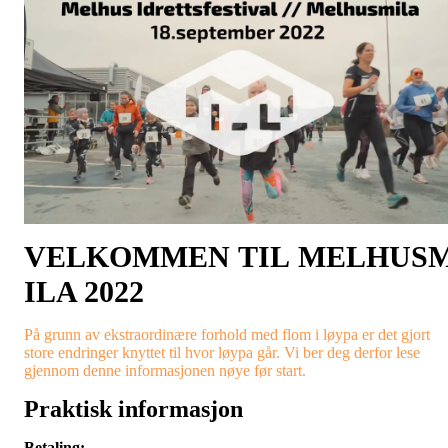
V
ELKOMMEN
TIL
M
ELHUS
ILA 2022
På grunn av ekstraordinære forhold med flom i løypa er det gjort
store endringer knyttet til hvor løypa går. Vi ber deg derfor lese
gjennom denne informasjonen nøye før start.
Praktisk informasjon
Betaling: