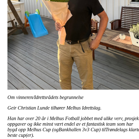
Om vinneren/Idrettsrådets begrunnelse
Geir Christian Lunde tilhører Melhus Idrettslag.
Han har over 20 år i Melhus Fotball jobbet med ulike verv, prosjek
oppgaver og ikke minst vært endel av et fantastisk team som har
bygd opp Melhus Cup (ogBankhallen 3v3 Cup) tilTrøndelags klart
beste cup(er).