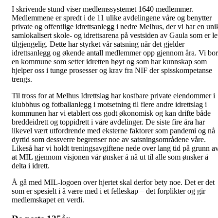
I skrivende stund viser medlemssystemet 1640 medlemmer.
Medlemmene er spredt i de 11 ulike avdelingene våre og benytter
private og offentlige idrettsanlegg i nedre Melhus, der vi har en uni
samlokalisert skole- og idrettsarena på vestsiden av Gaula som er le
tilgjengelig. Dette har styrket vår satsning når det gjelder
idrettsanlegg og økende antall medlemmer opp gjennom åra. Vi bor
en kommune som setter idretten høyt og som har kunnskap som
hjelper oss i tunge prosesser og krav fra NIF der spisskompetanse
trengs.
Til tross for at Melhus Idrettslag har kostbare private eiendommer i
klubbhus og fotballanlegg i motsetning til flere andre idrettslag i
kommunen har vi etablert oss godt økonomisk og kan drifte både
breddeidrett og toppidrett i våre avdelinger. De siste fire åra har
likevel vært utfordrende med eksterne faktorer som pandemi og nå
dyrtid som dessverre begrenser noe av satsningsområdene våre.
Likeså har vi holdt treningsavgiftene nede over lang tid på grunn a
at MIL gjennom visjonen vår ønsker å nå ut til alle som ønsker å
delta i idrett.
Å gå med MIL-logoen over hjertet skal derfor bety noe. Det er det
som er spesielt i å være med i et felleskap – det forplikter og gir
medlemskapet en verdi.