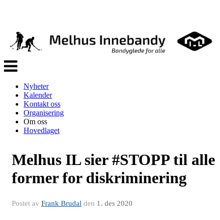
Veksle
navigasjon
Nyheter
Kalender
Kontakt oss
Organisering
Om oss
Hovedlaget
Melhus IL sier #STOPP til alle
former for diskriminering
Postet av
Frank Brudal
den
1. des 2020