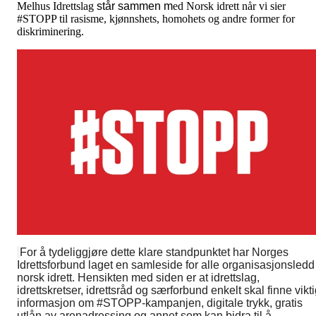
Melhus Idrettslag
står sammen m
ed Norsk idrett når vi sier
#STOPP til rasisme, kjønnshets, homohets og andre former for
diskriminering.
For å tydeliggjøre dette klare standpunktet har Norges
Idrettsforbund laget en samleside for alle organisasjonsledd 
norsk idrett. Hensikten med siden er at idrettslag,
idrettskretser, idrettsråd og særforbund enkelt skal finne vikt
informasjon om #STOPP-kampanjen, digitale trykk, gratis
utlån av arenadressing og annet som kan bidra til å