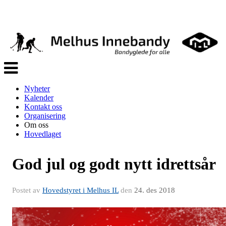
Veksle
navigasjon
Nyheter
Kalender
Kontakt oss
Organisering
Om oss
Hovedlaget
God jul og godt nytt idrettsår
Postet av
Hovedstyret i Melhus IL
den
24. des 2018